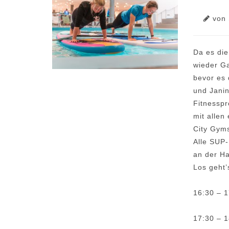
von
Da es die
wieder Ga
bevor es 
und Janin
Fitnesspr
mit allen
City Gyms
Alle SUP-
an der H
Los geht
16:30 – 1
17:30 – 1