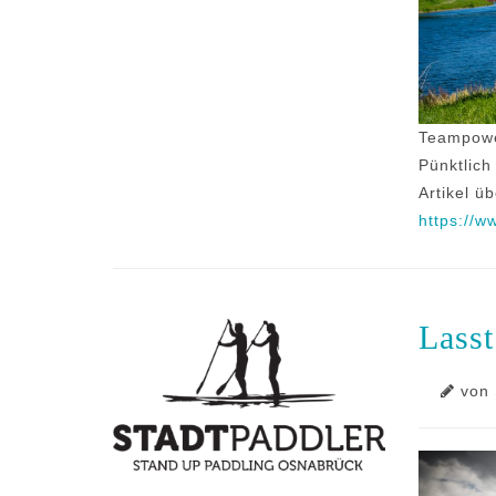
Teampow
Pünktlich
Artikel ü
https://w
Lasst
von