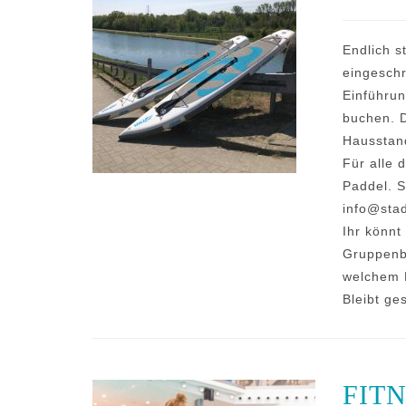
Endlich s
eingeschr
Einführun
buchen. D
Hausstan
Für alle 
Paddel. S
info@stad
Ihr könnt
Gruppenbu
welchem 
Bleibt ge
FIT