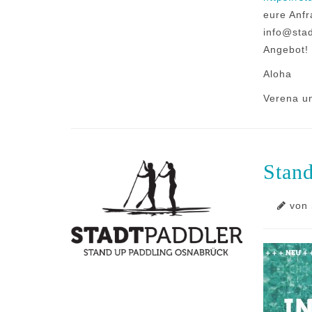
eure Anfr
info@stad
Angebot!
Aloha
Verena u
Stan
von