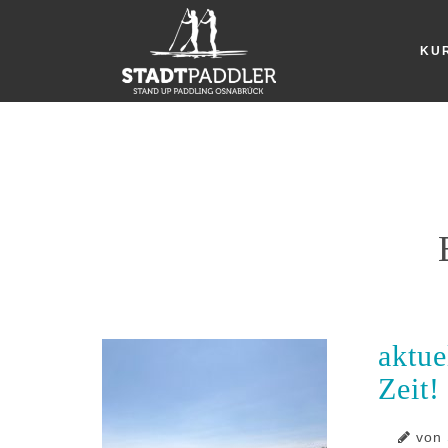
KU
aktue
Zeit!
von