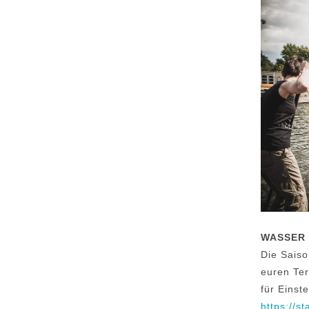
WASSER 
Die Saiso
euren Te
für Einste
https://s